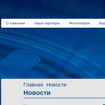
О компании
Наши партнеры
Фотогалерея
Вид
О нас
Офисные помещения
Производственные и складские 
Аренда помещений
Спортивно-рекреационные услуги
Техническое обслуж
Услуги
Контактная информация
Приглашение к сотрудничеств
Контакты
Главная
Новости
Новости