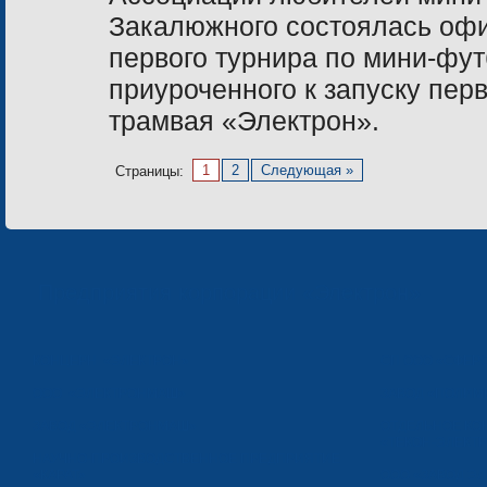
Закалюжного состоялась оф
первого турнира по мини-фут
приуроченного к запуску перв
трамвая «Электрон».
1
2
Следующая »
Страницы:
Предприятия корпорации «Электрон»
КОНЦЕРН «ЭЛЕКТРОН»
СП ООО «СФЕР
ООО «ЭЛЕКТРОНМАШ»
ЗАВОД «ПОЛИМ
ЗАВОД «ЭЛЕКТРОНМАШ»
ОТДЕЛЬНОЕ КО
«ТЕКОН-ЭЛЕКТ
НАУЧНО-ПРОИЗВОДСТВЕННОЕ ПРЕДПРИЯТИЕ
«КАРАТ»
ООО «ЗАВОД Э